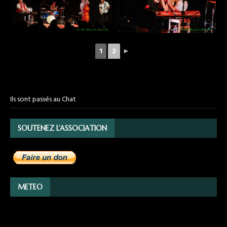
1
2
►
Ils sont passés au Chat
SOUTENEZ L’ASSOCIATION
METEO