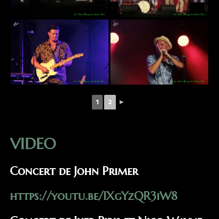
1
2
►
VIDEO
Conc
ert de Joh
n Primer
https://youtu.be/IXgYzQR3iW8