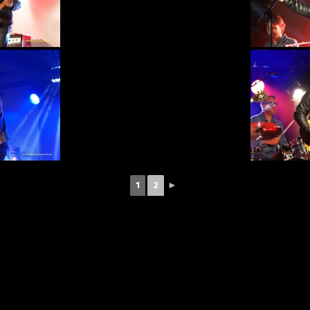
1
2
►