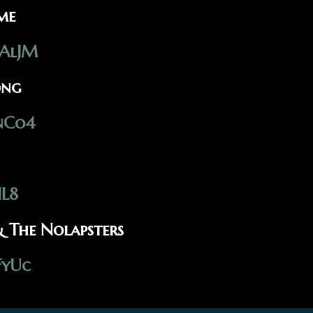
me
0AlJM
ong
onCo4
IL8
& The Nolapsters
FyUc