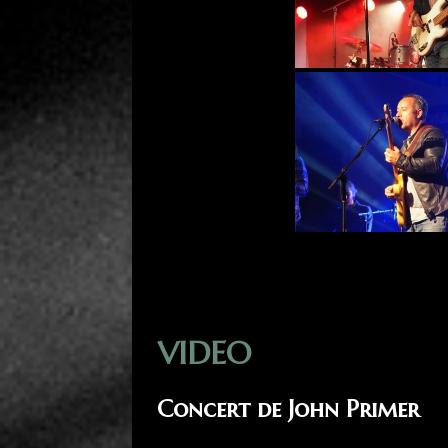
VIDEO
Conc
ert de Joh
n Primer