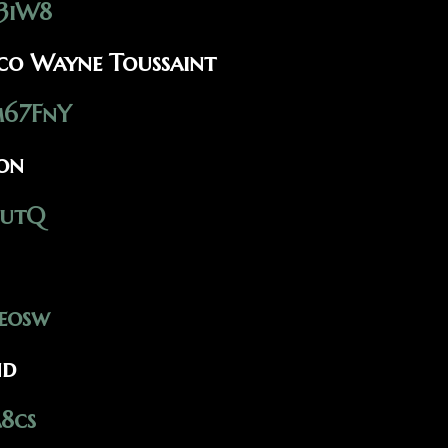
R3iW8
Nico Wayne Toussaint
m67FnY
on
1utQ
Teosw
nd
A8cs